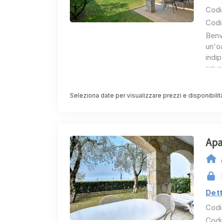
Codi
Codi
Benv
un'oa
indi
priv
Ques
Seleziona date per visualizzare prezzi e disponibilit
atten
indi
Entra
ambi
Apa
L'am
perf
Potre
gusta
pano
Dett
Codi
Le t
Codi
matr