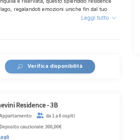
nquilla e riservata, questo splendido residence
lago, regalandoti emozioni uniche fin dal tuo
Leggi tutto
odere delle acque cristalline del lago e dei raggi
n comune, perfetta per rilassarsi e rinfrescarsi
ienti appartamenti, ideali per famiglie, coppie e
uoi vicoli pittoreschi e i suoi ristoranti
Verifica disponibilità
 possibilità di esplorare le meraviglie del paese in
 equilibrio tra relax, divertimento e bellezza, per
evini Residence - 3B
 cuore.
Appartamento
da 1 a 6 ospiti
Deposito cauzionale: 300,00€
agli