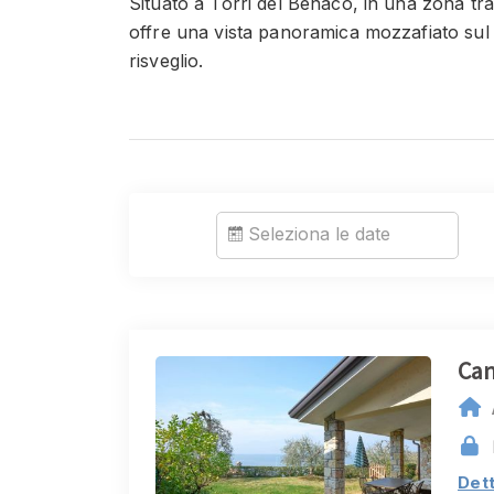
Situato a Torri del Benaco, in una zona tra
offre una vista panoramica mozzafiato sul 
risveglio.
A pochi passi dalla spiaggia libera, potrai g
del sole.
Il residence dispone di una grande piscina i
nelle calde giornate estive, e di otto accogl
gruppi di amici.
Il centro storico di Torri del Benaco, con i s
Seleziona le date
caratteristici, dista solo 1 km, offrendoti la
tutta comodità.
Al "Residence Canevini" troverai il perfetto
Can
una vacanza che rimarrà impressa nel tuo
Dett