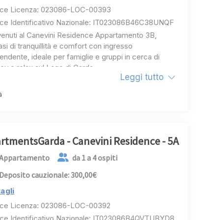
ce Licenza: 023086-LOC-00393
ce Identificativo Nazionale: IT023086B46C38UNQF
enuti al Canevini Residence Appartamento 3B,
si di tranquillità e comfort con ingresso
pendente, ideale per famiglie e gruppi in cerca di
acy e relax sul Lago di Garda.
Leggi tutto
to appartamento, arredato con gusto moderno e
à
zione ai dettagli, vi offrirà un'esperienza di vacanza
menticabile.
ndo, sarete subito colpiti dalla luminosità degli
enti e dall'atmosfera accogliente.
rtmentsGarda - Canevini Residence - 5A
pio soggiorno con cucina attrezzata è il luogo
etto per ritrovarsi e condividere momenti conviviali.
Appartamento
da 1 a 4 ospiti
te preparare deliziosi piatti con i prodotti locali e
Deposito cauzionale: 300,00€
rli sulla terrazza privata, godendovi la vista
ramica.
agli
ce Licenza: 023086-LOC-00392
re camere da letto, la prima con un letto
ce Identificativo Nazionale: IT023086B4QVTUBYD8
imoniale, la seconda con due letti separati e la terza