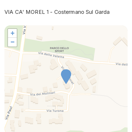
Casa a un livello
VIA CA' MOREL 1 - Costermano Sul Garda
Cena non disponibile
Colazione non disponibile
Cucina
+
Cucina completa
−
Cucinino
Divano
Divano letto
Doccia
Estintore
Ferro da stiro
Fornelli
Forno a microonde
Frigorifero
Gabinetto
Internet ad alta velocità