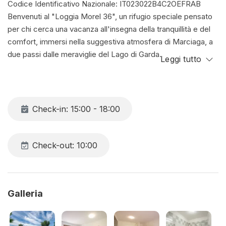
Codice Identificativo Nazionale: IT023022B4C2OEFRAB
Benvenuti al "Loggia Morel 36", un rifugio speciale pensato
per chi cerca una vacanza all'insegna della tranquillità e del
comfort, immersi nella suggestiva atmosfera di Marciaga, a
due passi dalle meraviglie del Lago di Garda.
Leggi tutto
Qui, ogni momento è pensato per il vostro piacere. Iniziate la
giornata assaporando una deliziosa colazione sul vostro
splendido balcone privato, un vero e proprio salotto all'aria
aperta dove i profumi della natura si mescolano all'aria
Check-in: 15:00 - 18:00
fresca del Garda. Questo spazio diventerà il cuore delle
vostre serate estive, perfetto per cene intime o
semplicemente per rilassarvi con un buon libro e un
Check-out: 10:00
bicchiere di vino locale, mentre il sole tramonta sulle colline
circostanti.
L'appartamento, situato in un curato residence, vi accoglie
con ambienti luminosi e pensati per il vostro benessere.
Galleria
All'interno, troverete un soggiorno accogliente, una cucina
funzionale dove preparare i vostri piatti preferiti, e camere